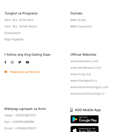
Tungkol sa Programa
Dumalo
Host: Bro. Eli Soriano
Bible Study
Host: Bro. Daniel Razon
Bible Exposition
Kasaysayan
Mga Pagkilala
I-follow ang Ang Dating Daan
Official Websites
www.elisoriano.com
www.danielrazon.com
Magpadala ng Mensahe
www.mcgi.org
www.theoldpath.tv
www.elcaminoantiguo.com
www.ocaminhoantigo.tv
Makipag-ugnayan sa Amin
ADD Mobile App
Globe: +639151897007
Sun: +639184388988
Smart: +639434118001