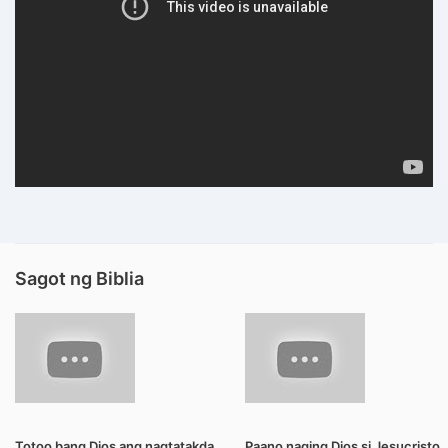
Sagot ng Biblia
Totoo bang Dios ang nagtatakda
Paano naging Dios si Jesucristo