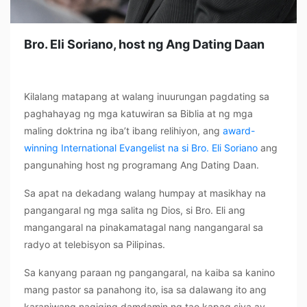
Bro. Eli Soriano, host ng Ang Dating Daan
Kilalang matapang at walang inuurungan pagdating sa
paghahayag ng
mga katuwiran sa Biblia at ng mga
maling doktrina ng iba’t ibang relihiyon, ang
award-
winning International Evangelist na si Bro. Eli Soriano
ang
pangunahing host ng programang Ang Dating Daan.
Sa apat na dekadang walang humpay at masikhay na
pangangaral ng mga salita ng Dios, si Bro. Eli ang
mangangaral na pinakamatagal nang nangangaral sa
radyo at telebisyon sa Pilipinas.
Sa kanyang paraan ng pangangaral, na kaiba sa kanino
mang pastor sa panahong ito, isa sa dalawang ito ang
karaniwang nagiging damdamin ng tao kapag siya ay