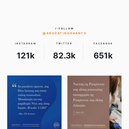
I-FOLLOW
@ANGDATINGDAANTV
INSTAGRAM
TWITTER
FACEBOOK
121k
82.3k
651k