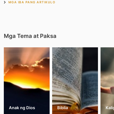
MGA IBA PANG ARTIKULO
Mga Tema at Paksa
Anak ng Dios
Biblia
Kali