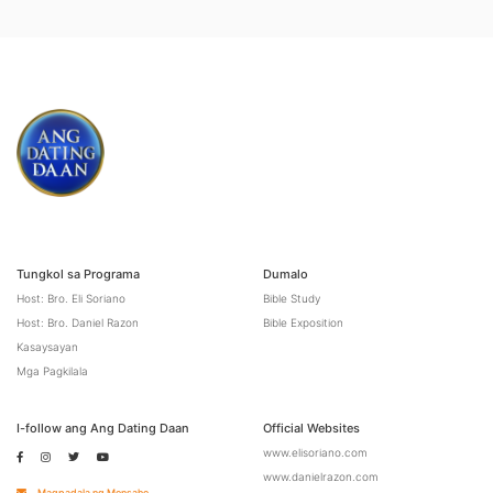
Tungkol sa Programa
Dumalo
Host: Bro. Eli Soriano
Bible Study
Host: Bro. Daniel Razon
Bible Exposition
Kasaysayan
Mga Pagkilala
I-follow ang Ang Dating Daan
Official Websites
www.elisoriano.com
www.danielrazon.com
Magpadala ng Mensahe