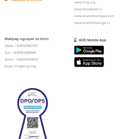
www.mcgi.org
www.theoldpath.tv
www.elcaminoantiguo.com
www.ocaminhoantigo.tv
Makipag-ugnayan sa Amin
ADD Mobile App
Globe: +639151897007
Sun: +639184388988
Smart: +639434118001
Email: info@mcgi.org