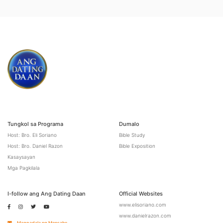
Tungkol sa Programa
Dumalo
Host: Bro. Eli Soriano
Bible Study
Host: Bro. Daniel Razon
Bible Exposition
Kasaysayan
Mga Pagkilala
I-follow ang Ang Dating Daan
Official Websites
www.elisoriano.com
www.danielrazon.com
Magpadala ng Mensahe