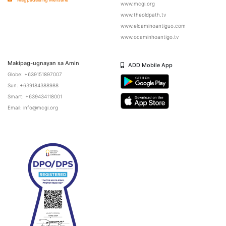
www.mcgi.org
www.theoldpath.tv
www.elcaminoantiguo.com
www.ocaminhoantigo.tv
Makipag-ugnayan sa Amin
ADD Mobile App
Globe: +639151897007
Sun: +639184388988
Smart: +639434118001
Email: info@mcgi.org