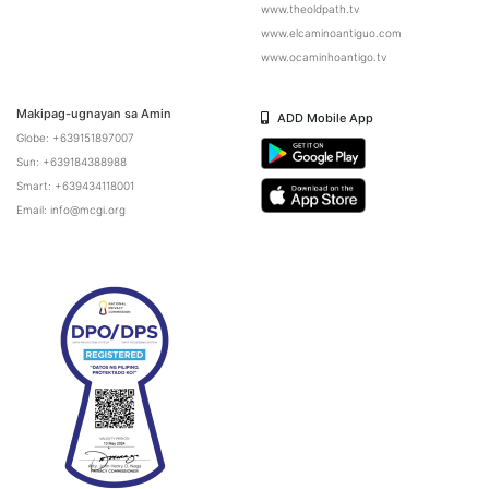
www.theoldpath.tv
www.elcaminoantiguo.com
www.ocaminhoantigo.tv
Makipag-ugnayan sa Amin
ADD Mobile App
Globe: +639151897007
Sun: +639184388988
Smart: +639434118001
Email: info@mcgi.org