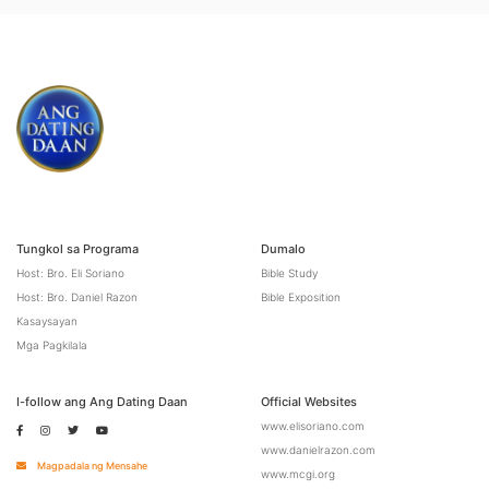
Tungkol sa Programa
Dumalo
Host: Bro. Eli Soriano
Bible Study
Host: Bro. Daniel Razon
Bible Exposition
Kasaysayan
Mga Pagkilala
I-follow ang Ang Dating Daan
Official Websites
www.elisoriano.com
www.danielrazon.com
Magpadala ng Mensahe
www.mcgi.org