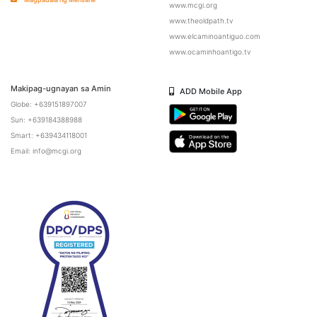
www.mcgi.org
www.theoldpath.tv
www.elcaminoantiguo.com
www.ocaminhoantigo.tv
Makipag-ugnayan sa Amin
ADD Mobile App
Globe: +639151897007
Sun: +639184388988
Smart: +639434118001
Email: info@mcgi.org