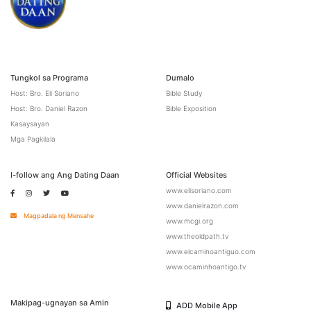
Tungkol sa Programa
Dumalo
Host: Bro. Eli Soriano
Bible Study
Host: Bro. Daniel Razon
Bible Exposition
Kasaysayan
Mga Pagkilala
I-follow ang Ang Dating Daan
Official Websites
www.elisoriano.com
www.danielrazon.com
Magpadala ng Mensahe
www.mcgi.org
www.theoldpath.tv
www.elcaminoantiguo.com
www.ocaminhoantigo.tv
Makipag-ugnayan sa Amin
ADD Mobile App