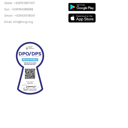
Globe: +639151897007
Sun: +639184388988
Smart: +639434118001
Email: info@mcgi.org