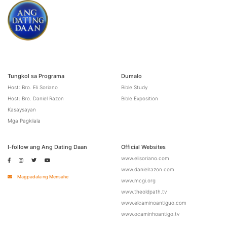
Tungkol sa Programa
Dumalo
Host: Bro. Eli Soriano
Bible Study
Host: Bro. Daniel Razon
Bible Exposition
Kasaysayan
Mga Pagkilala
I-follow ang Ang Dating Daan
Official Websites
www.elisoriano.com
www.danielrazon.com
Magpadala ng Mensahe
www.mcgi.org
www.theoldpath.tv
www.elcaminoantiguo.com
www.ocaminhoantigo.tv