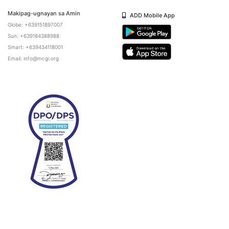
Makipag-ugnayan sa Amin
ADD Mobile App
Globe: +639151897007
Sun: +639184388988
Smart: +639434118001
Email: info@mcgi.org