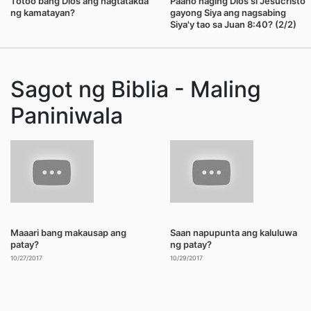
Totoo bang Dios ang nagtatakda
Paano naging Dios si Jesucristo
ng kamatayan?
gayong Siya ang nagsabing
Siya'y tao sa Juan 8:40? (2/2)
Sagot ng Biblia - Maling
Paniniwala
Maaari bang makausap ang
Saan napupunta ang kaluluwa
patay?
ng patay?
10/27/2017
10/29/2017